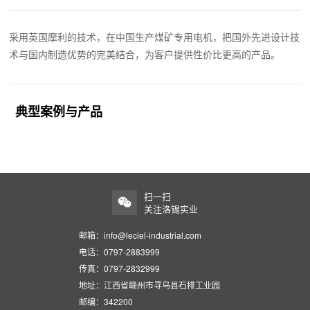
采用英国摩利的技术，在中国生产煤矿专用电机，把国外先进设计技
术与国内制造优势的完美结合，为客户提供性价比更高的产品。
典型案例与产品
扫一扫
关注洛锡实业
邮箱：info@leciel-industrial.com
电话：0797-2883999
传真：0797-2832999
地址：江西省赣州市寻乌县石排工业园
邮编：342200